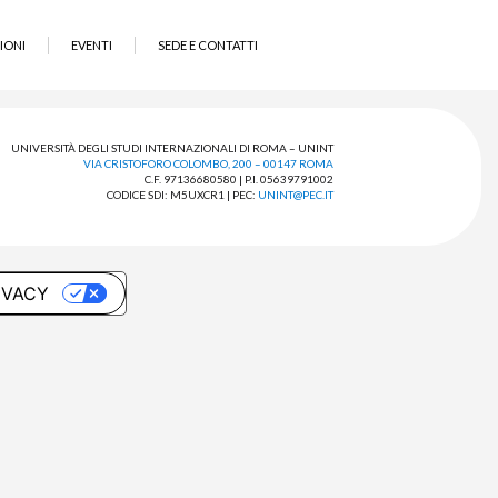
IONI
EVENTI
SEDE E CONTATTI
UNIVERSITÀ DEGLI STUDI INTERNAZIONALI DI ROMA – UNINT
VIA CRISTOFORO COLOMBO, 200 – 00147 ROMA
C.F. 97136680580 | P.I. 05639791002
CODICE SDI: M5UXCR1 | PEC:
UNINT@PEC.IT
IVACY