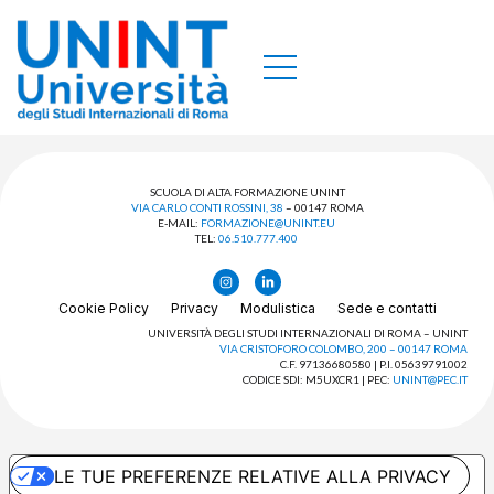
SCUOLA DI ALTA FORMAZIONE UNINT
VIA CARLO CONTI ROSSINI, 38
– 00147 ROMA
E-MAIL:
FORMAZIONE@UNINT.EU
TEL:
06.510.777.400
Cookie Policy
Privacy
Modulistica
Sede e contatti
UNIVERSITÀ DEGLI STUDI INTERNAZIONALI DI ROMA – UNINT
VIA CRISTOFORO COLOMBO, 200 – 00147 ROMA
C.F. 97136680580 | P.I. 05639791002
CODICE SDI: M5UXCR1 | PEC:
UNINT@PEC.IT
LE TUE PREFERENZE RELATIVE ALLA PRIVACY