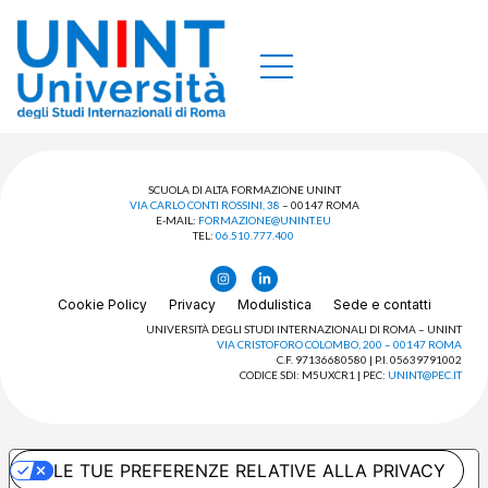
SCUOLA DI ALTA FORMAZIONE UNINT
VIA CARLO CONTI ROSSINI, 38
– 00147 ROMA
E-MAIL:
FORMAZIONE@UNINT.EU
TEL:
06.510.777.400
Cookie Policy
Privacy
Modulistica
Sede e contatti
UNIVERSITÀ DEGLI STUDI INTERNAZIONALI DI ROMA – UNINT
VIA CRISTOFORO COLOMBO, 200 – 00147 ROMA
C.F. 97136680580 | P.I. 05639791002
CODICE SDI: M5UXCR1 | PEC:
UNINT@PEC.IT
LE TUE PREFERENZE RELATIVE ALLA PRIVACY