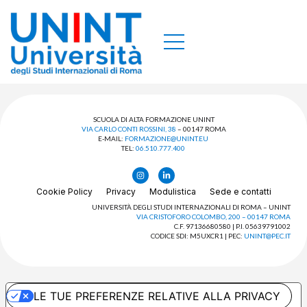
SCUOLA DI ALTA FORMAZIONE UNINT
VIA CARLO CONTI ROSSINI, 38
– 00147 ROMA
E-MAIL:
FORMAZIONE@UNINT.EU
TEL:
06.510.777.400
Cookie Policy
Privacy
Modulistica
Sede e contatti
UNIVERSITÀ DEGLI STUDI INTERNAZIONALI DI ROMA – UNINT
VIA CRISTOFORO COLOMBO, 200 – 00147 ROMA
C.F. 97136680580 | P.I. 05639791002
CODICE SDI: M5UXCR1 | PEC:
UNINT@PEC.IT
LE TUE PREFERENZE RELATIVE ALLA PRIVACY