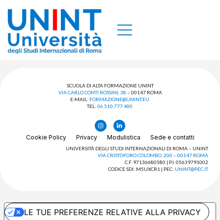
SCUOLA DI ALTA FORMAZIONE UNINT
VIA CARLO CONTI ROSSINI, 38
– 00147 ROMA
E-MAIL:
FORMAZIONE@UNINT.EU
TEL:
06.510.777.400
Cookie Policy
Privacy
Modulistica
Sede e contatti
UNIVERSITÀ DEGLI STUDI INTERNAZIONALI DI ROMA – UNINT
VIA CRISTOFORO COLOMBO, 200 – 00147 ROMA
C.F. 97136680580 | P.I. 05639791002
CODICE SDI: M5UXCR1 | PEC:
UNINT@PEC.IT
LE TUE PREFERENZE RELATIVE ALLA PRIVACY