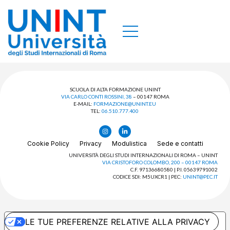
SCUOLA DI ALTA FORMAZIONE UNINT
VIA CARLO CONTI ROSSINI, 38
– 00147 ROMA
E-MAIL:
FORMAZIONE@UNINT.EU
TEL:
06.510.777.400
Cookie Policy
Privacy
Modulistica
Sede e contatti
UNIVERSITÀ DEGLI STUDI INTERNAZIONALI DI ROMA – UNINT
VIA CRISTOFORO COLOMBO, 200 – 00147 ROMA
C.F. 97136680580 | P.I. 05639791002
CODICE SDI: M5UXCR1 | PEC:
UNINT@PEC.IT
LE TUE PREFERENZE RELATIVE ALLA PRIVACY