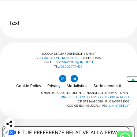
test
SCUOLA DI ALTA FORMAZIONE UNINT
VIA CARLO CONTI ROSSINI, 38
– 00147 ROMA
E-MAIL:
FORMAZIONE@UNINT.EU
TEL:
06.510.777.400
Cookie Policy
Privacy
Modulistica
Sede e contatti
UNIVERSITÀ DEGLI STUDI INTERNAZIONALI DI ROMA – UNINT
VIA CRISTOFORO COLOMBO, 200 – 00147 ROMA
C.F. 97136680580 | P.I. 05639791002
CODICE SDI: M5UXCR1 | PEC:
UNINT@PEC.IT
LE TUE PREFERENZE RELATIVE ALLA PRIVACY