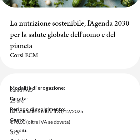
La nutrizione sostenibile, l’Agenda 2030
per la salute globale dell’uomo e del
pianeta
Corsi ECM
Modalità di erogazione
:
corso FAD
Durata
:
25 ore
Periodo di svolgimento:
da concludere entro il 31/12/2025
Costo:
€70,00 (oltre IVA se dovuta)
Crediti:
37,5